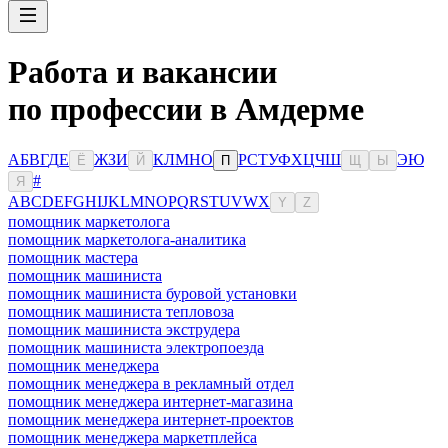
Работа и вакансии
по профессии в Амдерме
А
Б
В
Г
Д
Е
Ж
З
И
К
Л
М
Н
О
Р
С
Т
У
Ф
Х
Ц
Ч
Ш
Э
Ю
Ё
Й
П
Щ
Ы
#
Я
A
B
C
D
E
F
G
H
I
J
K
L
M
N
O
P
Q
R
S
T
U
V
W
X
Y
Z
помощник маркетолога
помощник маркетолога-аналитика
помощник мастера
помощник машиниста
помощник машиниста буровой установки
помощник машиниста тепловоза
помощник машиниста экструдера
помощник машиниста электропоезда
помощник менеджера
помощник менеджера в рекламный отдел
помощник менеджера интернет-магазина
помощник менеджера интернет-проектов
помощник менеджера маркетплейса