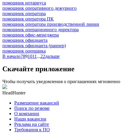
помощник нотариуса
помощник оперативного дежурного
помощник оператора
помощник оператора ПК
помощник оператора производственной линии
помощник операционного директора
помощник офис-менеджера
помощник официанта
помощник официанта (раннер)
помощник оценщика
В начало
7
8
9
10
11
...
22
дальше
Скачайте приложение
Чтобы получать уведомления о приглашениях мгновенно
HeadHunter
Размещение вакансий
Поиск по резюме
О компании
Наши вакансии
Реклама на сайте
Требования к ПО