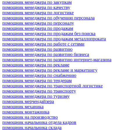
помощник менеджера по закупкам
помощник менеджера по качеству
помощник менеджера по логистике
помощник менеджера по обучению персонала
помощник менеджера по персоналу
помощник менеджера по продажам
помощник менеджера по продажам без поиска
помощник менеджера по продажам металлопроката
помощник менеджера по работе с сетями
помощник менеджера по развитию
помощник менеджера по развитию бизнеса
помощник менеджера по развитию интернет-магазина
помощник менеджера по рекламе
помощник менеджера по рекламе и маркетингу
помощник менеджера по снабжению
помощник менеджера по тендерам
помощник менеджера по транспортной логистике
помощник менеджера по транспорту
помощник менеджера по туризму
помощник мерчендайзера
помощник механика
помощник монтажника
помощник на производство
помощник начальника отдела кадров
помощник начальника склада