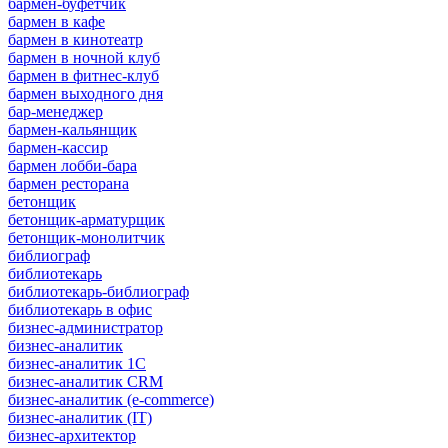
бармен-буфетчик
бармен в кафе
бармен в кинотеатр
бармен в ночной клуб
бармен в фитнес-клуб
бармен выходного дня
бар-менеджер
бармен-кальянщик
бармен-кассир
бармен лобби-бара
бармен ресторана
бетонщик
бетонщик-арматурщик
бетонщик-монолитчик
библиограф
библиотекарь
библиотекарь-библиограф
библиотекарь в офис
бизнес-администратор
бизнес-аналитик
бизнес-аналитик 1С
бизнес-аналитик CRM
бизнес-аналитик (e-commerce)
бизнес-аналитик (IT)
бизнес-архитектор