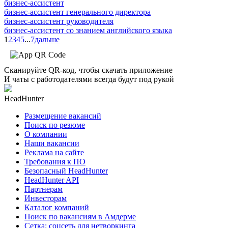
бизнес-ассистент
бизнес-ассистент генерального директора
бизнес-ассистент руководителя
бизнес-ассистент со знанием английского языка
1
2
3
4
5
...
7
дальше
Сканируйте QR-код, чтобы скачать приложение
И чаты с работодателями всегда будут под рукой
HeadHunter
Размещение вакансий
Поиск по резюме
О компании
Наши вакансии
Реклама на сайте
Требования к ПО
Безопасный HeadHunter
HeadHunter API
Партнерам
Инвесторам
Каталог компаний
Поиск по вакансиям в Амдерме
Сетка: соцсеть для нетворкинга