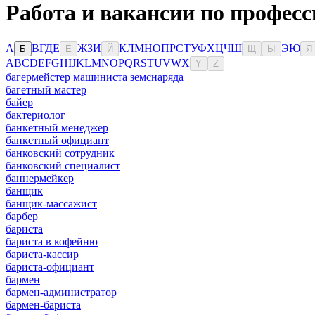
Работа и вакансии по профес
А
В
Г
Д
Е
Ж
З
И
К
Л
М
Н
О
П
Р
С
Т
У
Ф
Х
Ц
Ч
Ш
Э
Ю
Б
Ё
Й
Щ
Ы
Я
A
B
C
D
E
F
G
H
I
J
K
L
M
N
O
P
Q
R
S
T
U
V
W
X
Y
Z
багермейстер машиниста земснаряда
багетный мастер
байер
бактериолог
банкетный менеджер
банкетный официант
банковский сотрудник
банковский специалист
баннермейкер
банщик
банщик-массажист
барбер
бариста
бариста в кофейню
бариста-кассир
бариста-официант
бармен
бармен-администратор
бармен-бариста