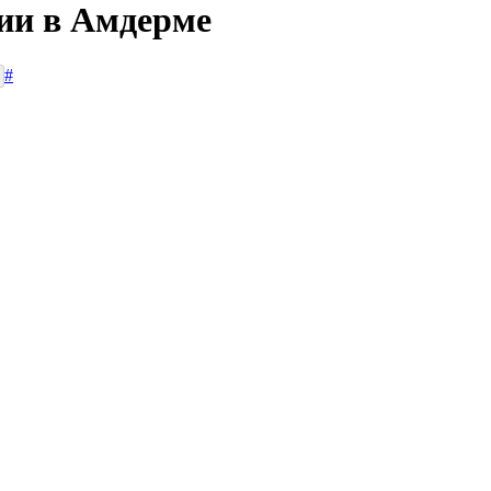
сии в Амдерме
#