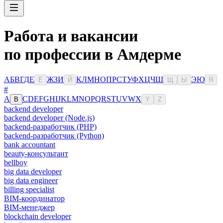
Работа и вакансии
по профессии в Амдерме
А
Б
В
Г
Д
Е
Ж
З
И
К
Л
М
Н
О
П
Р
С
Т
У
Ф
Х
Ц
Ч
Ш
Э
Ю
Ё
Й
Щ
Ы
Я
#
A
C
D
E
F
G
H
I
J
K
L
M
N
O
P
Q
R
S
T
U
V
W
X
B
Y
Z
backend developer
backend developer (Node.js)
backend-разработчик (PHP)
backend-разработчик (Python)
bank accountant
beauty-консультант
bellboy
big data developer
big data engineer
billing specialist
BIM-координатор
BIM-менеджер
blockchain developer