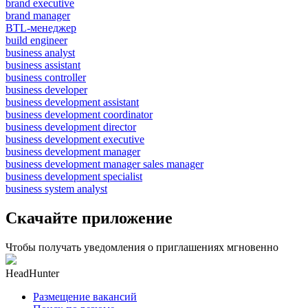
brand executive
brand manager
BTL-менеджер
build engineer
business analyst
business assistant
business controller
business developer
business development assistant
business development coordinator
business development director
business development executive
business development manager
business development manager sales manager
business development specialist
business system analyst
Скачайте приложение
Чтобы получать уведомления о приглашениях мгновенно
HeadHunter
Размещение вакансий