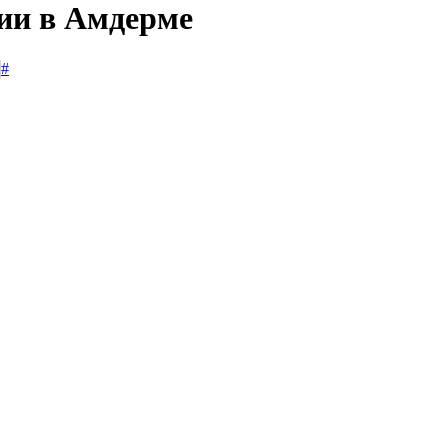
сии в Амдерме
#