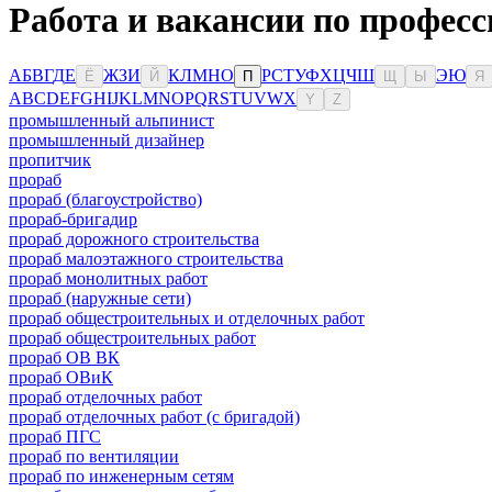
Работа и вакансии по профес
А
Б
В
Г
Д
Е
Ж
З
И
К
Л
М
Н
О
Р
С
Т
У
Ф
Х
Ц
Ч
Ш
Э
Ю
Ё
Й
П
Щ
Ы
Я
A
B
C
D
E
F
G
H
I
J
K
L
M
N
O
P
Q
R
S
T
U
V
W
X
Y
Z
промышленный альпинист
промышленный дизайнер
пропитчик
прораб
прораб (благоустройство)
прораб-бригадир
прораб дорожного строительства
прораб малоэтажного строительства
прораб монолитных работ
прораб (наружные сети)
прораб общестроительных и отделочных работ
прораб общестроительных работ
прораб ОВ ВК
прораб ОВиК
прораб отделочных работ
прораб отделочных работ (с бригадой)
прораб ПГС
прораб по вентиляции
прораб по инженерным сетям