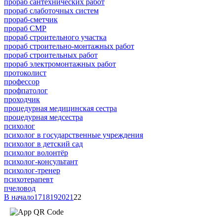
прораб сантехнических работ
прораб слаботочных систем
прораб-сметчик
прораб СМР
прораб строительного участка
прораб строительно-монтажных работ
прораб строительных работ
прораб электромонтажных работ
протоколист
профессор
профпатолог
проходчик
процедурная медицинская сестра
процедурная медсестра
психолог
психолог в государственные учреждения
психолог в детский сад
психолог волонтёр
психолог-консультант
психолог-тренер
психотерапевт
пчеловод
В начало
17
18
19
20
21
22