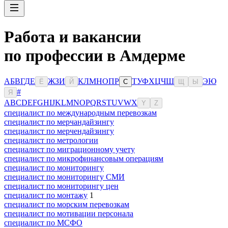
Работа и вакансии
по профессии в Амдерме
А
Б
В
Г
Д
Е
Ж
З
И
К
Л
М
Н
О
П
Р
Т
У
Ф
Х
Ц
Ч
Ш
Э
Ю
Ё
Й
С
Щ
Ы
#
Я
A
B
C
D
E
F
G
H
I
J
K
L
M
N
O
P
Q
R
S
T
U
V
W
X
Y
Z
специалист по международным перевозкам
специалист по мерчандайзингу
специалист по мерчендайзингу
специалист по метрологии
специалист по миграционному учету
специалист по микрофинансовым операциям
специалист по мониторингу
специалист по мониторингу СМИ
специалист по мониторингу цен
специалист по монтажу
1
специалист по морским перевозкам
специалист по мотивации персонала
специалист по МСФО