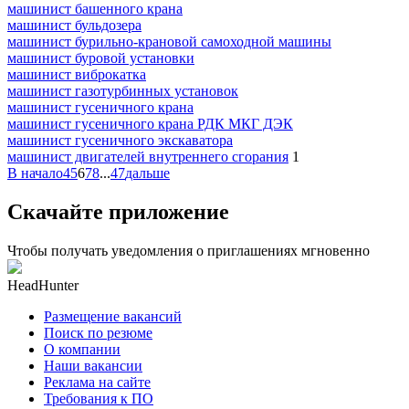
машинист башенного крана
машинист бульдозера
машинист бурильно-крановой самоходной машины
машинист буровой установки
машинист виброкатка
машинист газотурбинных установок
машинист гусеничного крана
машинист гусеничного крана РДК МКГ ДЭК
машинист гусеничного экскаватора
машинист двигателей внутреннего сгорания
1
В начало
4
5
6
7
8
...
47
дальше
Скачайте приложение
Чтобы получать уведомления о приглашениях мгновенно
HeadHunter
Размещение вакансий
Поиск по резюме
О компании
Наши вакансии
Реклама на сайте
Требования к ПО