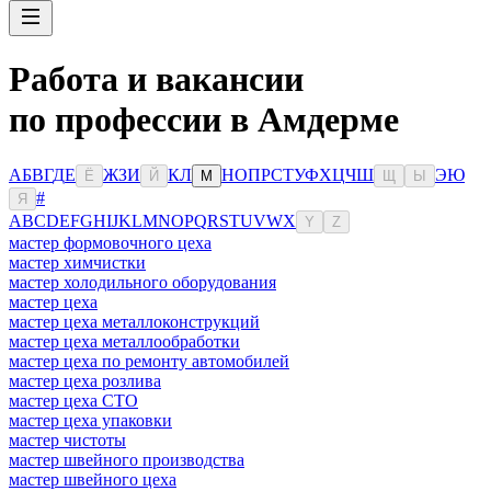
Работа и вакансии
по профессии в Амдерме
А
Б
В
Г
Д
Е
Ж
З
И
К
Л
Н
О
П
Р
С
Т
У
Ф
Х
Ц
Ч
Ш
Э
Ю
Ё
Й
М
Щ
Ы
#
Я
A
B
C
D
E
F
G
H
I
J
K
L
M
N
O
P
Q
R
S
T
U
V
W
X
Y
Z
мастер формовочного цеха
мастер химчистки
мастер холодильного оборудования
мастер цеха
мастер цеха металлоконструкций
мастер цеха металлообработки
мастер цеха по ремонту автомобилей
мастер цеха розлива
мастер цеха СТО
мастер цеха упаковки
мастер чистоты
мастер швейного производства
мастер швейного цеха