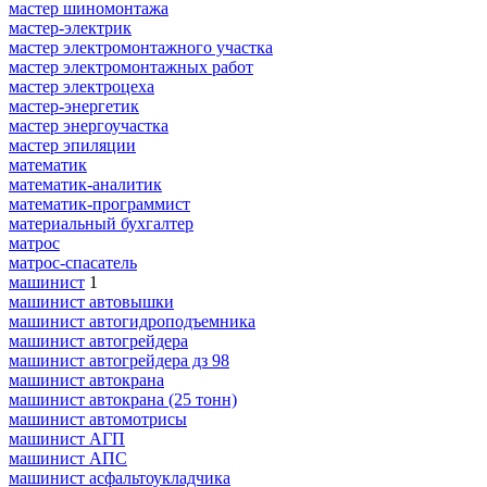
мастер шиномонтажа
мастер-электрик
мастер электромонтажного участка
мастер электромонтажных работ
мастер электроцеха
мастер-энергетик
мастер энергоучастка
мастер эпиляции
математик
математик-аналитик
математик-программист
материальный бухгалтер
матрос
матрос-спасатель
машинист
1
машинист автовышки
машинист автогидроподъемника
машинист автогрейдера
машинист автогрейдера дз 98
машинист автокрана
машинист автокрана (25 тонн)
машинист автомотрисы
машинист АГП
машинист АПС
машинист асфальтоукладчика