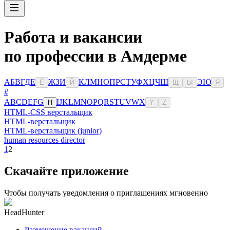
Работа и вакансии
по профессии в Амдерме
А
Б
В
Г
Д
Е
Ж
З
И
К
Л
М
Н
О
П
Р
С
Т
У
Ф
Х
Ц
Ч
Ш
Э
Ю
Ё
Й
Щ
Ы
Я
#
A
B
C
D
E
F
G
I
J
K
L
M
N
O
P
Q
R
S
T
U
V
W
X
H
Y
Z
HTML-CSS верстальщик
HTML-верстальщик
HTML-верстальщик (junior)
human resources director
1
2
Скачайте приложение
Чтобы получать уведомления о приглашениях мгновенно
HeadHunter
Размещение вакансий