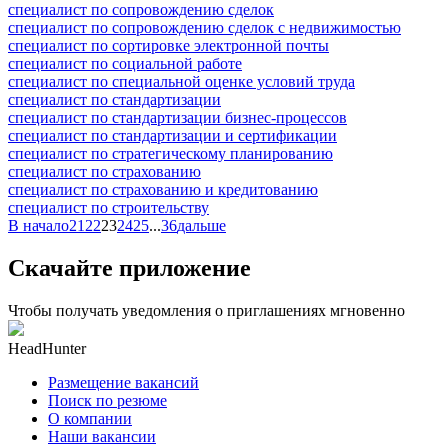
специалист по сопровождению сделок
специалист по сопровождению сделок с недвижимостью
специалист по сортировке электронной почты
специалист по социальной работе
специалист по специальной оценке условий труда
специалист по стандартизации
специалист по стандартизации бизнес-процессов
специалист по стандартизации и сертификации
специалист по стратегическому планированию
специалист по страхованию
специалист по страхованию и кредитованию
специалист по строительству
В начало
21
22
23
24
25
...
36
дальше
Скачайте приложение
Чтобы получать уведомления о приглашениях мгновенно
HeadHunter
Размещение вакансий
Поиск по резюме
О компании
Наши вакансии