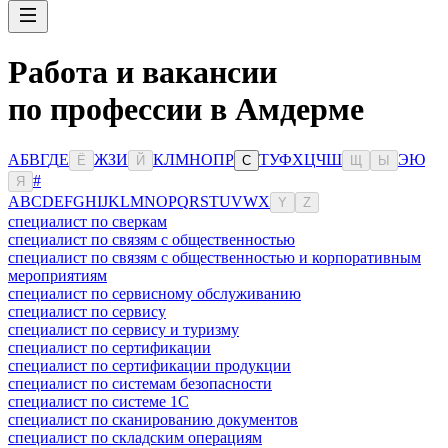
Работа и вакансии
по профессии в Амдерме
А
Б
В
Г
Д
Е
Ж
З
И
К
Л
М
Н
О
П
Р
Т
У
Ф
Х
Ц
Ч
Ш
Э
Ю
Ё
Й
С
Щ
Ы
#
Я
A
B
C
D
E
F
G
H
I
J
K
L
M
N
O
P
Q
R
S
T
U
V
W
X
Y
Z
специалист по сверкам
специалист по связям с общественностью
специалист по связям с общественностью и корпоративным
мероприятиям
специалист по сервисному обслуживанию
специалист по сервису
специалист по сервису и туризму
специалист по сертификации
специалист по сертификации продукции
специалист по системам безопасности
специалист по системе 1С
специалист по сканированию документов
специалист по складским операциям