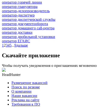
оператор горячей линии
оператор гранулятора
оператор-делопроизводитель
оператор-диспетчер
оператор диспетчерской службы
оператор документооборота
оператор домашнего call-центра
оператор доставки
оператор дробильной установки
оператор ЕГАИС
1
2
3
4
5
...
9
дальше
Скачайте приложение
Чтобы получать уведомления о приглашениях мгновенно
HeadHunter
Размещение вакансий
Поиск по резюме
О компании
Наши вакансии
Реклама на сайте
Требования к ПО