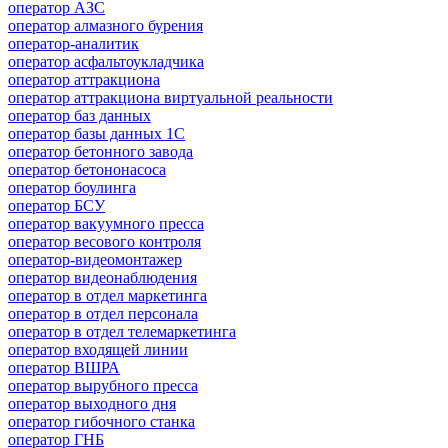
оператор АЗС
оператор алмазного бурения
оператор-аналитик
оператор асфальтоукладчика
оператор аттракциона
оператор аттракциона виртуальной реальности
оператор баз данных
оператор базы данных 1С
оператор бетонного завода
оператор бетононасоса
оператор боулинга
оператор БСУ
оператор вакуумного пресса
оператор весового контроля
оператор-видеомонтажер
оператор видеонаблюдения
оператор в отдел маркетинга
оператор в отдел персонала
оператор в отдел телемаркетинга
оператор входящей линии
оператор ВШРА
оператор вырубного пресса
оператор выходного дня
оператор гибочного станка
оператор ГНБ