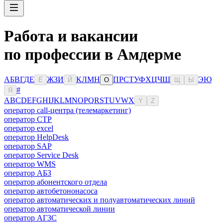
Работа и вакансии
по профессии в Амдерме
А
Б
В
Г
Д
Е
Ж
З
И
К
Л
М
Н
П
Р
С
Т
У
Ф
Х
Ц
Ч
Ш
Э
Ю
Ё
Й
О
Щ
Ы
#
Я
A
B
C
D
E
F
G
H
I
J
K
L
M
N
O
P
Q
R
S
T
U
V
W
X
Y
Z
оператор call-центра (телемаркетинг)
оператор CTP
оператор excel
оператор HelpDesk
оператор SAP
оператор Service Desk
оператор WMS
оператор АБЗ
оператор абонентского отдела
оператор автобетононасоса
оператор автоматических и полуавтоматических линий
оператор автоматической линии
оператор АГЗС