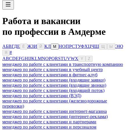
Работа и вакансии
по профессии в Амдерме
А
Б
В
Г
Д
Е
Ж
З
И
К
Л
Н
О
П
Р
С
Т
У
Ф
Х
Ц
Ч
Ш
Э
Ю
Ё
Й
М
Щ
Ы
#
Я
A
B
C
D
E
F
G
H
I
J
K
L
M
N
O
P
Q
R
S
T
U
V
W
X
Y
Z
менеджер по работе с клиентами в транспортную компанию
менеджер по работе с клиентами в учебный центр
менеджер по работе с клиентами в фитнес-клуб
менеджер по работе с клиентами (входящие заявки)
менеджер по работе с клиентами (входящие звонки)
менеджер по работе с клиентами (входящий поток)
менеджер по работе с клиентами (ВЭД)
менеджер по работе с клиентами (железнодорожные
перевозки)
менеджер по работе с клиентами интернет-магазина
менеджер по работе с клиентами (интернет-реклама)
менеджер по работе с клиентами и партнерами
менеджер по работе с клиентами и персоналом