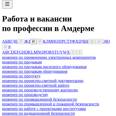
Работа и вакансии
по профессии в Амдерме
А
Б
В
Г
Д
Е
Ж
З
К
Л
М
Н
О
П
Р
С
Т
У
Ф
Х
Ц
Ч
Ш
Э
Ю
Ё
И
Й
Щ
Ы
#
Я
A
B
C
D
E
F
G
H
I
J
K
L
M
N
O
P
Q
R
S
T
U
V
W
X
Y
Z
инженер по применению электронных компонентов
инженер по продажам
инженер по продажам насосного оборудования
инженер по продажам оборудования
инженер по продукту
инженер по проектно-сметной документации
инженер по проектно-сметной работе
инженер по производственному контролю
инженер по производству
инженер по промышленной безопасности
инженер по промышленной и пожарной безопасности
инженер по работе с проектными институтами
инженер по радиационной безопасности