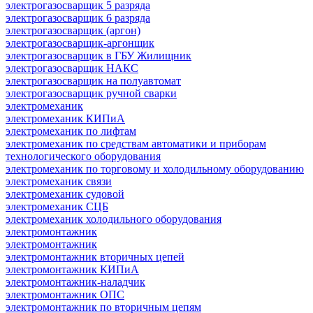
электрогазосварщик 5 разряда
электрогазосварщик 6 разряда
электрогазосварщик (аргон)
электрогазосварщик-аргонщик
электрогазосварщик в ГБУ Жилищник
электрогазосварщик НАКС
электрогазосварщик на полуавтомат
электрогазосварщик ручной сварки
электромеханик
электромеханик КИПиА
электромеханик по лифтам
электромеханик по средствам автоматики и приборам
технологического оборудования
электромеханик по торговому и холодильному оборудованию
электромеханик связи
электромеханик судовой
электромеханик СЦБ
электромеханик холодильного оборудования
электромонтажник
электромонтажник
электромонтажник вторичных цепей
электромонтажник КИПиА
электромонтажник-наладчик
электромонтажник ОПС
электромонтажник по вторичным цепям