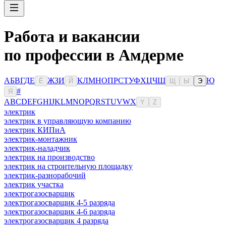
Работа и вакансии
по профессии в Амдерме
А
Б
В
Г
Д
Е
Ж
З
И
К
Л
М
Н
О
П
Р
С
Т
У
Ф
Х
Ц
Ч
Ш
Ю
Ё
Й
Щ
Ы
Э
#
Я
A
B
C
D
E
F
G
H
I
J
K
L
M
N
O
P
Q
R
S
T
U
V
W
X
Y
Z
электрик
электрик в управляющую компанию
электрик КИПиА
электрик-монтажник
электрик-наладчик
электрик на производство
электрик на строительную площадку
электрик-разнорабочий
электрик участка
электрогазосварщик
электрогазосварщик 4-5 разряда
электрогазосварщик 4-6 разряда
электрогазосварщик 4 разряда