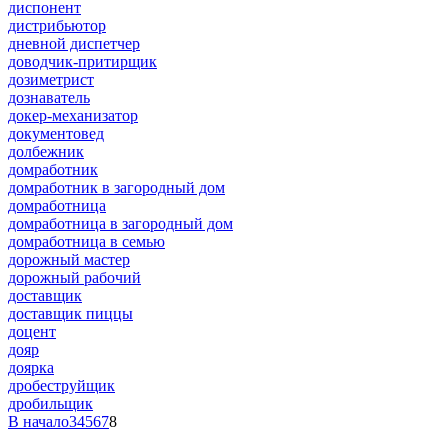
диспонент
дистрибьютор
дневной диспетчер
доводчик-притирщик
дозиметрист
дознаватель
докер-механизатор
документовед
долбежник
домработник
домработник в загородный дом
домработница
домработница в загородный дом
домработница в семью
дорожный мастер
дорожный рабочий
доставщик
доставщик пиццы
доцент
дояр
доярка
дробеструйщик
дробильщик
В начало
3
4
5
6
7
8