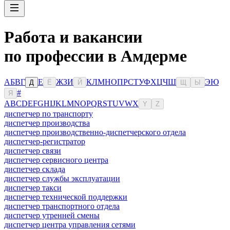
Работа и вакансии
по профессии в Амдерме
А
Б
В
Г
Е
Ж
З
И
К
Л
М
Н
О
П
Р
С
Т
У
Ф
Х
Ц
Ч
Ш
Э
Ю
Д
Ё
Й
Щ
Ы
#
Я
A
B
C
D
E
F
G
H
I
J
K
L
M
N
O
P
Q
R
S
T
U
V
W
X
Y
Z
диспетчер по транспорту
диспетчер производства
диспетчер производственно-диспетчерского отдела
диспетчер-регистратор
диспетчер связи
диспетчер сервисного центра
диспетчер склада
диспетчер службы эксплуатации
диспетчер такси
диспетчер технической поддержки
диспетчер транспортного отдела
диспетчер утренней смены
диспетчер центра управления сетями