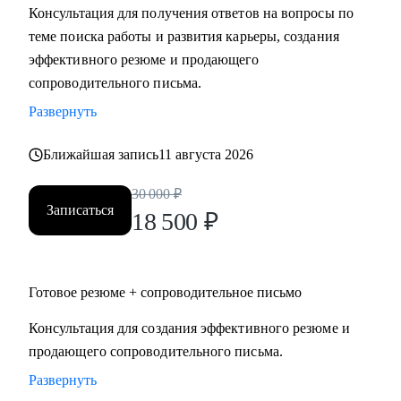
Консультация для получения ответов на вопросы по
Мидл и топ руководители.
теме поиска работы и развития карьеры, создания
• CEO/Генеральный директор
эффективного резюме и продающего
• Операционный директор/Исполнительный директор
сопроводительного письма.
• Коммерческий директор/Директор по продажам
Развернуть
• CFO/ Финансовый директор
• Технический директор
Ближайшая запись
11 августа 2026
• Директор по производству
• ИТ-директор
30 000
₽
• Директор по логистике и закупкам
Записаться
18 500
₽
• Директор по стратегическому развитию
• Директор по качеству
Готовое резюме + сопроводительное письмо
Для своих клиентов я — Карьерный доктор, который
поможет «диагностировать и вылечить» проблемы в
Консультация для создания эффективного резюме и
области профессионального развития: выявить сильные
продающего сопроводительного письма.
стороны и зоны роста, понять личную профессиональную
Развернуть
уникальность, найти оптимальное и актуальное решение, а