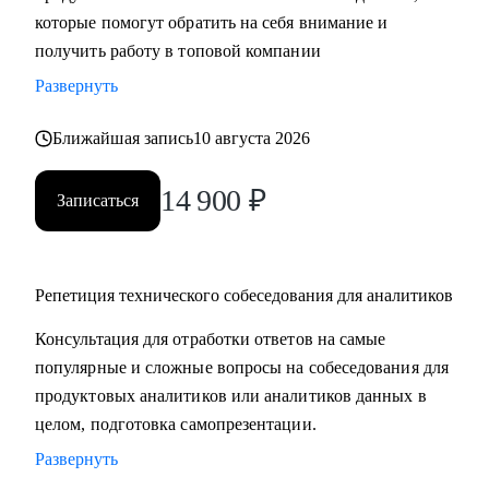
которые помогут обратить на себя внимание и
компетенций;
получить работу в топовой компании
• Получить практические советы по управлению командой;
• Сформировать свою стратегию профессионального роста;
Развернуть
• Найти удаленную работу и переехать жить к морю в
страну своей мечты;
Ближайшая запись
10 августа 2026
14 900
₽
Кому могу помочь:
Записаться
• Продуктовым аналитикам, аналитикам данных и продаж
уровня Senior, которые хотят вырасти в должности и
перейти в Team leader’ы или выстроить горизонтальный
Репетиция технического собеседования для аналитиков
трек развития;
• Junior и Middle Продуктовым аналитикам, аналитикам
Консультация для отработки ответов на самые
данных и продаж, которые хотят повысить свой грейд;
популярные и сложные вопросы на собеседования для
• Выпускникам и студентам, которые ищут свою первую
продуктовых аналитиков или аналитиков данных в
работу в аналитике;
целом, подготовка самопрезентации.
• Аналитикам, которые хотят перейти из стартапа в
Развернуть
корпорацию;