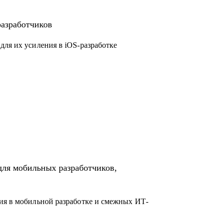
droid)
ководящую должность
разработчиков
ct-менеджерам
nd- и frontend-разработчикам
для их усиления в iOS-разработке
для мобильных разработчиков,
ия в мобильной разработке и смежных ИТ-