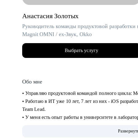
Анастасия Золотых
Руководитель команды продуктовой разработки 
Magnit OMNI / ex-Звук, Okko
Выбрать услугу
Обо мне
• Управляю продуктовой командой полного цикла: Mob
• Работаю в ИТ уже 10 лет, 7 лет из них - iOS разрабо
Team Lead.
• У меня есть опыт работы в университете в лаборато
последние 5 лет - в продуктовых компании в сфере 
Развернут
• На всех проектах работала с легаси и распиливала 