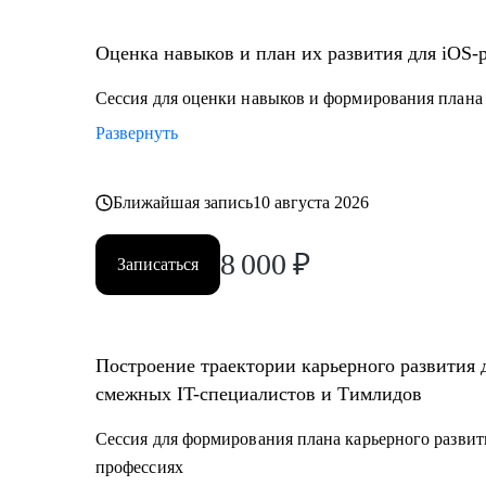
• Juinior и Middle мобильным разработчикам (iOS, An
• Любым IT-специалистам, кто хочет перейти на ру
Оценка навыков и план их развития для iOS-
• IT-лидам, кто недавно стал руководителем, и Proje
• Тестировщикам, аналитикам, Data-инженерам, backe
Сессия для оценки навыков и формирования плана 
Развернуть
Ближайшая запись
10 августа 2026
8 000
₽
Записаться
Построение траектории карьерного развития 
смежных IT-специалистов и Тимлидов
Сессия для формирования плана карьерного развит
профессиях