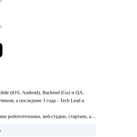
в
ile (iOS, Android), Backend (Go) и QA.
тчиком, а последние 3 года - Tech Lead и
рии робототехники, веб-студии, стартапе, а
OTT и стриминга.
ь
монолит с командой - могу помочь