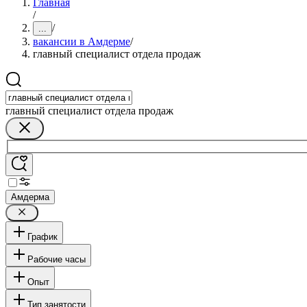
Главная
/
/
...
вакансии в Амдерме
/
главный специалист отдела продаж
главный специалист отдела продаж
Амдерма
График
Рабочие часы
Опыт
Тип занятости