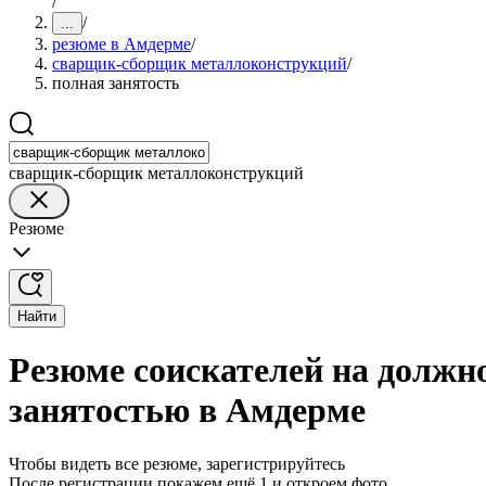
/
/
...
резюме в Амдерме
/
сварщик-сборщик металлоконструкций
/
полная занятость
сварщик-сборщик металлоконструкций
Резюме
Найти
Резюме соискателей на должн
занятостью в Амдерме
Чтобы видеть все резюме, зарегистрируйтесь
После регистрации покажем ещё 1 и откроем фото