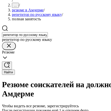
/
/
...
резюме в Амдерме
/
репетитор по русскому языку
/
полная занятость
репетитор по русскому языку
Резюме
Найти
Резюме соискателей на должно
Амдерме
Чтобы видеть все резюме, зарегистрируйтесь
После регистрации покажем ещё 1 и откроем фото