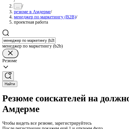
/
/
...
резюме в Амдерме
/
менеджер по маркетингу (B2B)
/
проектная работа
менеджер по маркетингу (b2b)
Резюме
Найти
Резюме соискателей на должно
Амдерме
Чтобы видеть все резюме, зарегистрируйтесь
После регистрации покажем ещё 1 и откроем фото