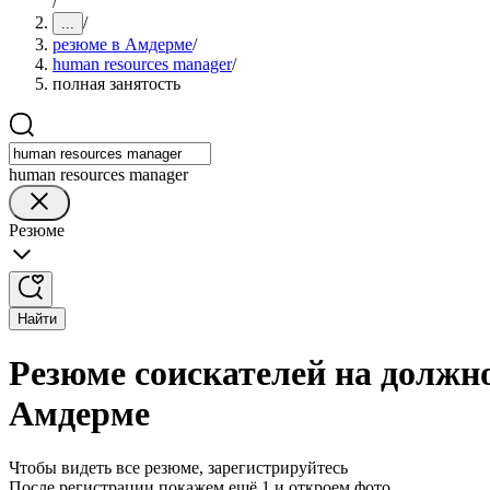
/
/
...
резюме в Амдерме
/
human resources manager
/
полная занятость
human resources manager
Резюме
Найти
Резюме соискателей на должно
Амдерме
Чтобы видеть все резюме, зарегистрируйтесь
После регистрации покажем ещё 1 и откроем фото