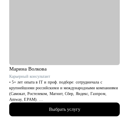
Марина
Волкова
Карьерный консультант
• 5+ лет опыта в IT и проф. подборе: сотрудничала с
крупнейшими российскими и международными компаниями
(Самокат, Ростелеком, Магнит, Сбер, Яндекс, Газпром,
Amway, EPAM).
• 5000+ проведенных интервью с нанимающими. Знаю, как
Выбрать услугу
правильно упаковать опыт, чтобы привлечь внимание
топовых работодателей.
• 100+ успешных карьерных кейсов: помогла специалистам
разных уровней — от джунов до лидов — найти свою нишу,