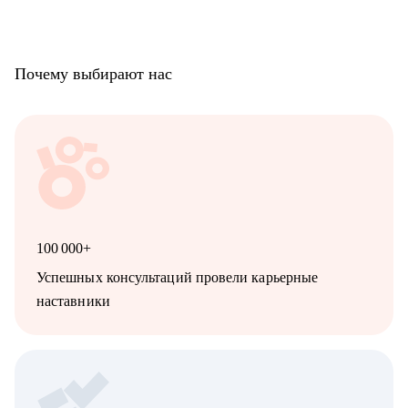
Специалистам от Начинающих до Топ-уровня:
• Проектный и продуктовый менеджмент
• Digital и маркетинг
• Продажи и развитие бизнеса
Почему выбирают нас
• Разработка
• DevOps / SRE
• UX/UI
• Тестирование
• Аналитика
• HR
- Начинающим и опытным карьерным консультантам и
менторам
100 000+
Успешных консультаций провели карьерные
наставники