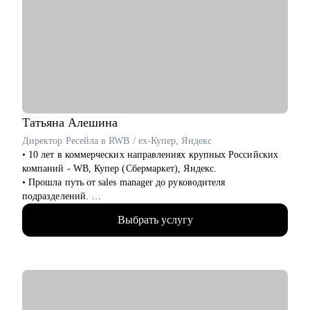
• Проведу с вами тестовые собеседования, дам развивающую
обратную связь.
Кому могу помочь:
• Всем, кто только собирается начать работать в области IT.
• Начинающим и опытным HR-специалистам.
• Тем, кто зашел в тупик в плане карьеры/уперся в потолок.
• Тем, кто получает отказы и не понимает причину.
Татьяна
Алешина
Директор Ресейла в RWB / ex-Купер, Яндекс
• 10 лет в коммерческих направлениях крупных Российских
компаний - WB, Купер (Сбермаркет), Яндекс.
• Прошла путь от sales manager до руководителя
подразделений.
• Опыт руководства больших команд 250+ человек.
Выбрать услугу
• Выстраивание направлений с нуля, запуск 4х новых
продуктов на рынок, регламенты, KPI, мотивация,
консалтинг неэффективных направлений.
• Аудит и изменение действующих коммерческих процессов.
• Эксперт в области ведения бизнеса в e-commerce.
• Провела 300+ собеседований.
• Коучинговое образование, бизнес образование MBA - свыше