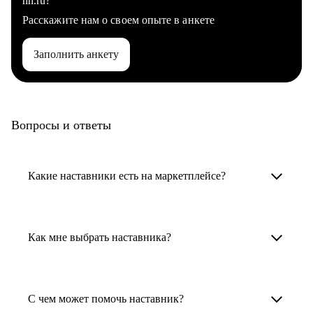
hh.ru?
Расскажите нам о своем опыте в анкете
Заполнить анкету
Вопросы и ответы
Какие наставники есть на маркетплейсе?
Карьерные наставники — это HR-
специалисты, карьерные консультанты,
Как мне выбрать наставника?
психологи, резюмерайтеры и менторы.
Умный поиск поможет в три клика выбрать
Менторы работают в ИТ, дизайне, других
наставника для достижения вашей цели.
С чем может помочь наставник?
узкоспециализированных сферах. Они