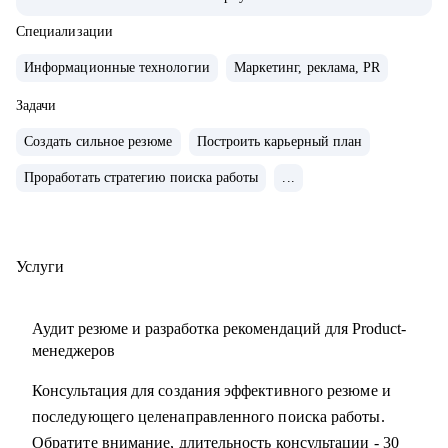
• Управляла портфелем из 30 продуктов.
• Помогаю стартапам.
Специализации
Информационные технологии
Маркетинг, реклама, PR
С чем помогу:
• Проверить ваши скиллы и разработать план роста.
Задачи
• Подготовить к собеседованиям, тестовым и самой работе.
Создать сильное резюме
Построить карьерный план
• Найти ваши точки роста и оптимальное применение
Проработать стратегию поиска работы
...
ваших текущих скиллов.
• Построить или доработать стратегию продукта.
• Понять, что делать дальше, если появилась идея продукта
• Найти зону кратного роста для вашего продукта, помочь
Услуги
посчитать рынок.
• Определить слабые места и минимизировать риски
Аудит резюме и разработка рекомендаций для Product-
вашего продукта и бизнеса
менеджеров
Консультация для создания эффективного резюме и
Кому могу помочь:
последующего целенаправленного поиска работы.
• Начинающим карьеру продакта.
Обратите внимание, длительность консультации - 30
• Профессионалам из смежных отраслей (маркетинг,