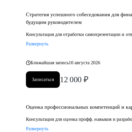
• Найти ваши точки роста для дальнейшего развития
• «Выгоревшему бухгалтеру» поставить новую цель в 
Стратегия успешного собеседования для фина
• Избавиться от страхов и сомнений и получить офф
будущим руководителем
• Прокачать определенные навыки,чтобы стать вос
Консультация для отработки самопрезентации и от
Кому могу помочь:
Развернуть
• Финансовым директорам, желающим выйти на качес
• Бухгалтерам, которые хотят вырасти до главбуха.
• Главным бухгалтерам, которые "засиделись на одно
Ближайшая запись
10 августа 2026
• Финансовым менеджерам, аналитикам, методологам
12 000
₽
Записаться
Оценка профессиональных компетенций и кар
Консультация для оценка профф. навыков и разраб
Развернуть