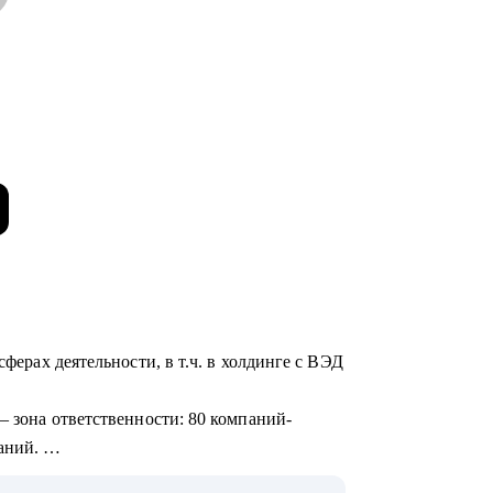
сферах деятельности, в т.ч. в холдинге с ВЭД
— зона ответственности: 80 компаний-
ваний.
ля собственников, финансовых директоров и