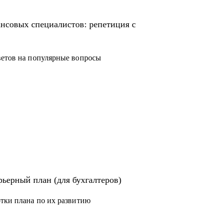
 в профессии.
карьере главбуха.
нсовых специалистов: репетиция с
ер с привлекательными условиями.
требованным финансовым специалистом.
ветов на популярные вопросы
твенно иной уровень дохода.
м месте".
 и налоговым консультантам.
ьерный план (для бухгалтеров)
отки плана по их развитию