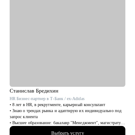
все блоки)
• Подготовиться к прохождению собеседований любого
формата
• Выбрать между несколькими предложениями о работе и др.
Кому могу помочь:
Руководителям и специалистам из сфер производства, с/х,
строительства, торговли, услуг, медицины, онлайн-сервисов
и из госструктур по функциям:
• Топ-менеджмент и управление проектами
• Административный блок (финансы, юриспруденция, HR,
ОТиТБ, СБ, ПТО, АХО, GR, секретариат, сметно-договорная
работа)
• Коммерческий блок и логистика, ВЭД
• Производственно-технический блок, строительство
Станислав
Бредихин
HR Бизнес-партнер в Т-Банк / ex-Adidas
• 8 лет в HR, в рекрутменте, карьерный консультант
• Знаю о трендах рынка и адаптирую их индивидуально под
запрос клиента
• Высшее образование: бакалавр "Менеджмент", магистратура
"Экономика"
Выбрать услугу
• Провел 1000+ собеседований, на разные уровни позиции