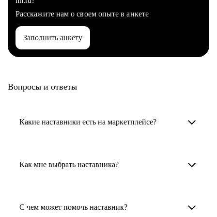
hh.ru?
Расскажите нам о своем опыте в анкете
Заполнить анкету
Вопросы и ответы
Какие наставники есть на маркетплейсе?
Карьерные наставники — это HR-
специалисты, карьерные консультанты,
Как мне выбрать наставника?
психологи, резюмерайтеры и менторы.
Умный поиск поможет в три клика выбрать
Менторы работают в ИТ, дизайне, других
наставника для достижения вашей цели.
С чем может помочь наставник?
узкоспециализированных сферах. Они