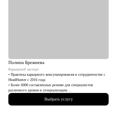
Полина
Брежнева
Карьерный эксперт
• Практика карьерного консультирования в сотрудничестве с
HeadHunter с 2016 года
• Более 6000 составленных резюме для специалистов
различного уровня и специализации
• Более 2500 продуктивных карьерных сессий
Выбрать услугу
• Лучший результат 2022 года по оценке удовлетворенности
клиентов
• Объемная практика карьерного консультирования,
построения карьерных треков, подготовки к интервью и