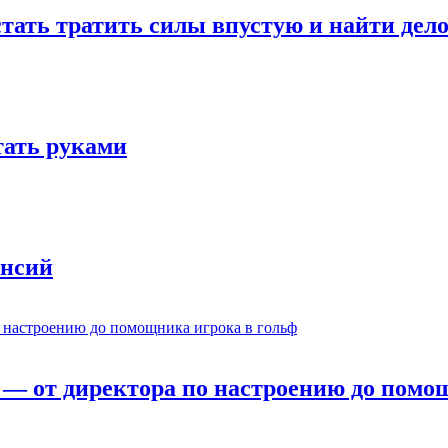
стать тратить силы впустую и найти дел
отать руками
ансий
— от директора по настроению до помощ