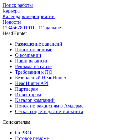
Поиск работы
Карьера
Календарь мероприятий
Новости
1
2
3
4
5
6
7
8
9
10
11
...
112
дальше
HeadHunter
Размещение вакансий
Поиск по резюме
О компании
Наши вакансии
Реклама на сайте
Требования к ПО
Безопасный HeadHunter
HeadHunter API
Партнерам
Инвесторам
Каталог компаний
Поиск по вакансиям в Амдерме
Сетка: соцсеть для нетворкинга
Соискателям
hh PRO
Готовое резюме