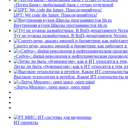
«Почта Банк»: мобильный банк с сетью отделений
ЦРТ: We code the future. Присоединяйтесь!
Внутренняя кухня Школы программистов hh.ru
Тут не нужны разработчики. В RnD-департаменте Nexign
Синтез речи, анализ эмоций и биометрия: как работают 
«Сибур»: digital-революция в нефтехимическом производ
Легко ли быть «бумерангом»: как в ИТ относятся к тем, к
Высокие технологии в ретейле. Какие ИТ-специалисты 
«Леруа Мерлен»: open space, open mind
ИТ-проекты