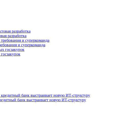
овая разработка
ребования и суперкоманда
 госзакупок
редитный банк выстраивает новую ИТ-структуру