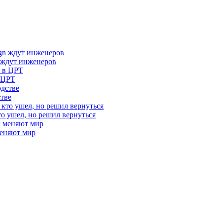
 ждут инженеров
в ЦРТ
стве
то ушел, но решил вернуться
меняют мир