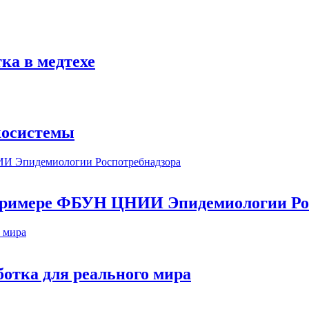
ка в медтехе
косистемы
а примере ФБУН ЦНИИ Эпидемиологии Ро
ботка для реального мира