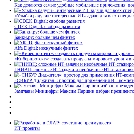
Как делаются самые удобные мобильные приложения: по
«Улыбка радуги»: интересные ИТ-задачи для всех специа
CDEK Digital: свобода развития
Банки.ру: больше чем финтех
Alfa Digital: нескучный финтех
«Киберпротект»: создавать продукты мирового уровня в
ГНИВЦ: сложные ИТ‑задачи и необычные ИТ‑стажировк
«СИБУР Диджитал»: простор для применения ИТ-компе
Замглавы Минцифры Максим Паршин избран президенто
ИТ-проекты