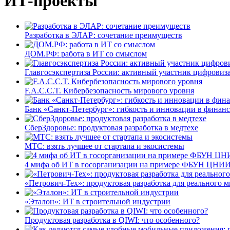
ИТ-проекты
Разработка в ЭЛАР: сочетание преимуществ
ДОМ.РФ: работа в ИТ со смыслом
Главгосэкспертиза России: активный участник цифровиз
F.A.C.C.T. Кибербезопасность мирового уровня
Банк «Санкт-Петербург»: гибкость и инновации в финан
СберЗдоровье: продуктовая разработка в медтехе
МТС: взять лучшее от стартапа и экосистемы
4 мифа об ИТ в госорганизации на примере ФБУН ЦНИИ
«Петрович-Тех»: продуктовая разработка для реального м
«Эталон»: ИТ в строительной индустрии
Продуктовая разработка в QIWI: что особенного?