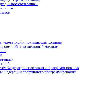
дход «Промсвязьбанка»
листов
 человечной и понимающей команде
и
тенций
м Федерации спортивного программирования