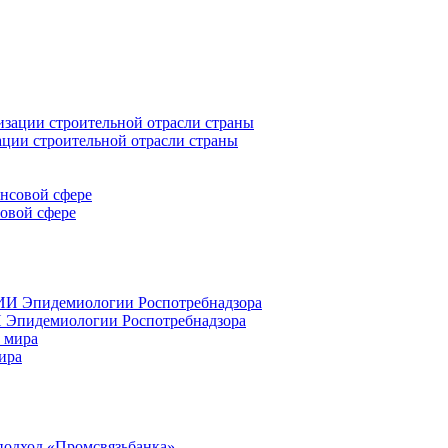
ации строительной отрасли страны
совой сфере
 Эпидемиологии Роспотребнадзора
ира