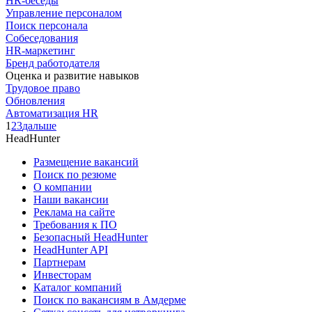
HR-беседы
Управление персоналом
Поиск персонала
Собеседования
HR-маркетинг
Бренд работодателя
Оценка и развитие навыков
Трудовое право
Обновления
Автоматизация HR
1
2
3
дальше
HeadHunter
Размещение вакансий
Поиск по резюме
О компании
Наши вакансии
Реклама на сайте
Требования к ПО
Безопасный HeadHunter
HeadHunter API
Партнерам
Инвесторам
Каталог компаний
Поиск по вакансиям в Амдерме