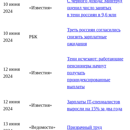
С чёрного дохода: Минтруд
10 июня
«Известия»
оценил число занятых
2024
в тени россиян в 9,6 млн
Треть россиян согласились
10 июня
РБК
снизить зарплатные
2024
ожидания
Тени исчезают: работающие
пенсионеры начнут
12 июня
«Известия»
получать
2024
проиндексированные
выплаты
12 июня
Зарплаты IT-специалистов
«Известия»
2024
выросли на 15% за два года
13 июня
«Ведомости»
Призрачный труд