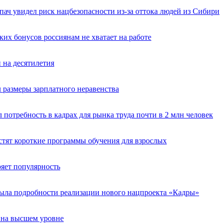
ач увидел риск нацбезопасности из-за оттока людей из Сибири
аких бонусов россиянам не хватает на работе
 на десятилетия
л размеры зарплатного неравенства
 потребность в кадрах для рынка труда почти в 2 млн человек
стят короткие программы обучения для взрослых
ряет популярность
рыла подробности реализации нового нацпроекта «Кадры»
 на высшем уровне