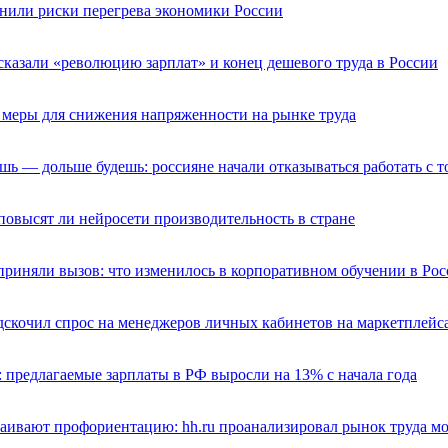
нили риски перегрева экономики России
казали «революцию зарплат» и конец дешевого труда в России
 меры для снижения напряженности на рынке труда
ь — дольше будешь: россияне начали отказываться работать с
овысят ли нейросети производительность в стране
риняли вызов: что изменилось в корпоративном обучении в Рос
дскочил спрос на менеджеров личных кабинетов на маркетплейс
 предлагаемые зарплаты в РФ выросли на 13% с начала года
аивают профориентацию: hh.ru проанализировал рынок труда м