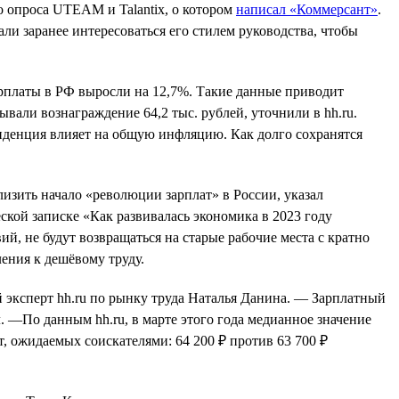
го опроса UTEAM и Talantix, о котором
написал «Коммерсант»
.
ли заранее интересоваться его стилем руководства, чтобы
арплаты в РФ выросли на 12,7%. Такие данные приводит
ывали вознаграждение 64,2 тыс. рублей, уточнили в hh.ru.
енденция влияет на общую инфляцию. Как долго сохранятся
изить начало «революции зарплат» в России, указал
ой записке «Как развивалась экономика в 2023 году
, не будут возвращаться на старые рабочие места с кратно
ения к дешёвому труду.
й эксперт hh.ru по рынку труда Наталья Данина. — Зарплатный
—По данным hh.ru, в марте этого года медианное значение
, ожидаемых соискателями: 64 200 ₽ против 63 700 ₽