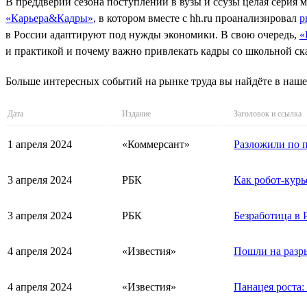
В преддверии сезона поступлений в вузы и ссузы целая сери
«Карьера&Кадры»
, в котором вместе с hh.ru проанализировал
р
в России адаптируют под нужды экономики. В свою очередь,
«
и практикой и почему важно привлекать кадры со школьной ск
Больше интересных событий на рынке труда вы найдёте в наш
Дата
Издание
Заголовок и ссылка
1 апреля 2024
«Коммерсант»
Разложили по п
3 апреля 2024
РБК
Как робот-курь
3 апреля 2024
РБК
Безработица в 
4 апреля 2024
«Известия»
Пошли на разры
4 апреля 2024
«Известия»
Панацея роста: