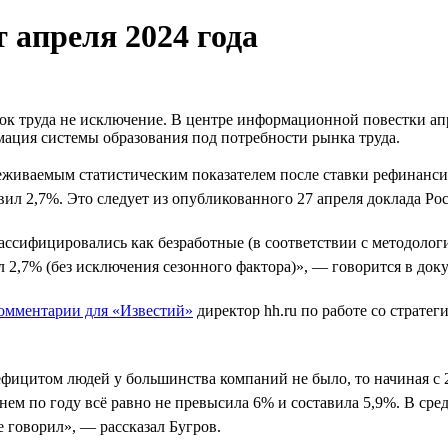
 апреля 2024 года
ынок труда не исключение. В центре информационной повестки 
мация системы образования под потребности рынка труда.
живаемым статистическим показателем после ставки рефинансиро
л 2,7%. Это следует из опубликованного 27 апреля доклада Рос
 классифицировались как безработные (в соответствии с методол
ил 2,7% (без исключения сезонного фактора)», — говорится в док
омментарии для «Известий»
директор hh.ru по работе со страте
ефицитом людей у большинства компаний не было, то начиная с 2
еднем по году всё равно не превысила 6% и составила 5,9%. В ср
е говорил», — рассказал Бугров.