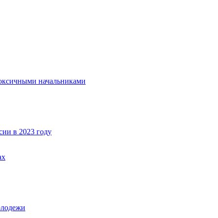
 токсичными начальниками
сии в 2023 году
ах
олодежи