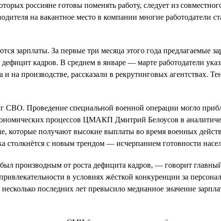
которых россияне готовы поменять работу, следует из совместно
одителя на вакантное место в компании многие работодатели ста
тся зарплаты. За первые три месяца этого года предлагаемые з
 дефицит кадров. В среднем в январе — марте работодатели указ
а и на производстве, рассказали в рекрутинговых агентствах. Т
уг СВО. Проведение специальной военной операции могло прибл
кономических процессов ЦМАКП Дмитрий Белоусов в аналитическ
е, которые получают высокие выплаты во время военных действий
ка столкнётся с новым трендом — исчерпанием готовности насел
и был производным от роста дефицита кадров, — говорит главны
ивлекательности в условиях жёсткой конкуренции за персонал. 
несколько последних лет превысило медианное значение зарплат