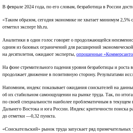
В феврале 2024 года, по его словам, безработица в России дос
«Таким образом, сегодня экономике не хватает минимум 2,5% от
отметил эксперт hh.ru.
Аналитики в один голос говорят о продолжающейся неизменно 
одним из базовых ограничений для расширений экономической 
на десятилетия, ожидают эксперты,
опрошенные «Коммерсант
На фоне стремительного падения уровня безработицы и роста в
продолжает движение в позитивную сторону. Результатами иссл
Напомним, индекс показывает ожидания соискателей на данный
об их стабильном самоощущении на рынке труда. Так, по итогам
по своей специальности наиболее проблематичным в текущем 
Дальнего Востока и юга России. Индекс критичности поиска ра
до отметки —0,32 пункта.
«Соискательский» рынок труда запускает ряд примечательных т