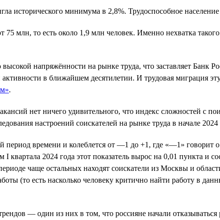
тигла исторического минимума в 2,8%. Трудоспособное население
 75 млн, то есть около 1,9 млн человек. Именно нехватка таког
высокой напряжённости на рынке труда, что заставляет Банк Р
активности в ближайшем десятилетии. И трудовая миграция эту
ом»
.
акансий нет ничего удивительного, что индекс сложностей с пои
едования настроений соискателей на рынке труда в начале 2024 
 период времени и колеблется от —1 до +1, где «—1» говорит о
 I квартала 2024 года этот показатель вырос на 0,01 пункта и 
периоде чаще остальных находят соискатели из Москвы и облас
боты (то есть насколько человеку критично найти работу в данн
рендов — один из них в том, что россияне начали отказываться