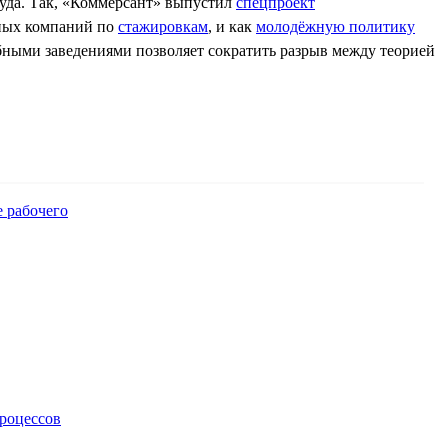
руда. Так, «Коммерсант» выпустил
спецпроект
пных компаний по
стажировкам
, и как
молодёжную политику
ебными заведениями позволяет сократить разрыв между теорией
 рабочего
процессов