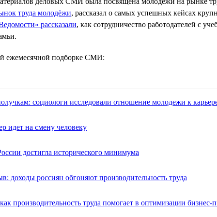
я материалов деловых СМИ была посвящена молодёжи на рынке т
ынок труда молодёжи
, рассказал о самых успешных кейсах кру
Ведомости» рассказали
, как сотрудничество работодателей с уч
амьи.
ей ежемесячной подборке СМИ:
олучкам: социологи исследовали отношение молодежи к карьере
ер идет на смену человеку
России достигла исторического минимума
в: доходы россиян обгоняют производительность труда
 как производительность труда помогает в оптимизации бизнес-