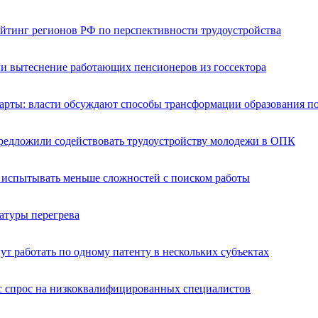
йтинг регионов РФ по перспективности трудоустройства
и вытеснение работающих пенсионеров из госсектора
арты: власти обсуждают способы трансформации образования по
предложили содействовать трудоустройству молодежи в ОПК
и испытывать меньше сложностей с поиском работы
атуры перегрева
т работать по одному патенту в нескольких субъектах
с спрос на низкоквалифицированных специалистов