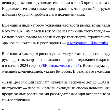
непосредственного руководителя вошла в топ-3 причин, из-за 
Кадровые агентства также подтверждают, что при выборе руков
избежать будущих проблем с его подчинёнными.
Ещё одним индикатором усиления жёсткости рынка труда являю
в отчёте ЦБ. Там поясняется: основная причина этого тренда —
Больше всего суммы выросли в сфере транспорта, строительств
«рынок соискателя» и рост зарплат —
в материале «Известий»
.
Ещё одним фактором роста зарплат могут стать процессы вокр
руководитель направления анализа и прогнозирования макроэ
и в начале 2024 года» (
РБК ознакомился с ней
). Военнослужащи
меньшей компенсацией, указал Белоусов. В результате экономи
«Этап „революции зарплат“ начался за несколько лет до СВО 
инструмент — первый и самый очевидный способ повышения пр
предлагаемых российскими работодателями зарплат впервые за 
соответственно».